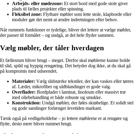
Arbejds- eller mødezone:
Et stort bord med gode stole giver
plads til fælles projekter eller spisning.
Fleksibel zone:
Flytbare møbler som lette stole, klapborde eller
moduler gør det nemt at ændre indretningen efter behov.
Når rummets funktioner er tydelige, bliver det lettere at vælge møbler,
der passer til formålet – og undgå, at det hele flyder sammen.
Vælg møbler, der tåler hverdagen
Et fællesrum bliver brugt – meget. Derfor skal møblerne kunne holde
til slid, spild og hyppig rengøring. Det betyder dog ikke, at du skal gå
på kompromis med udseendet.
Materialer:
Vælg slidstærke tekstiler, der kan vaskes eller tørres
af. Læder, mikrofiber og uldblandinger er gode valg.
Overflader:
Bordplader i laminat, linoleum eller massivt træ
med oliebehandling er både robuste og smukke.
Konstruktion:
Undgå møbler, der føles skrøbelige. Et solidt stel
og gode samlinger forlænger levetiden markant.
Tænk også på vedligeholdelse – jo lettere møblerne er at rengøre og
flytte, desto mere bliver rummet brugt.