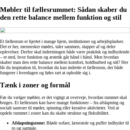
Møbler til fællesrummet: Sådan skaber du
den rette balance mellem funktion og stil
Et fællesrum er hjertet i mange hjem, institutioner og arbejdspladser.
Det er her, mennesker mødes, taler sammen, slapper af og deler
oplevelser. Derfor skal indretningen både være praktisk og indbydende
– et sted, hvor funktion og æstetik går hånd i hånd. Men hvordan
skaber man den rette balance mellem komfort, holdbarhed og stil? Her
får du inspiration til, hvordan du kan indrette et fællesrum, der både
fungerer i hverdagen og føles rart at opholde sig i.
Tænk i zoner og formål
Før du vælger møbler, er det vigtigt at overveje, hvordan rummet skal
bruges. Et fællesrum kan have mange funktioner – fra afslapning og
socialt samvær til møder, spisning eller kreative aktiviteter. Ved at
opdele rummet i zoner kan du skabe struktur og fleksibilitet.
Afslapningszone:
Bløde sofaer, lænestole og puffer indbyder til
ro og samtale.