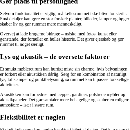
Gør plads til personlighed
Selvom funktionalitet er vigtig, må fællesrummet ikke blive for sterilt.
Små detaljer kan gøre en stor forskel: planter, billeder, lamper og bøger
skaber liv og gør rummet mere menneskeligt.
Overvej at lade brugerne bidrage – måske med fotos, kunst eller
genstande, der fortæller en fælles historie. Det giver ejerskab og gør
rummet til noget særligt.
Lys og akustik – de oversete faktorer
Et smukt møbleret rum kan hurtigt miste sin charme, hvis belysningen
er forkert eller akustikken dårlig. Sørg for en kombination af naturligt
lys, loftslamper og punktbelysning, så rummet kan tilpasses forskellige
aktiviteter.
Akustikken kan forbedres med tæpper, gardiner, polstrede møbler og
akustikpaneler. Det gør samtaler mere behagelige og skaber en roligere
atmosfære – især i større rum.
Fleksibilitet er nøglen
Et godt fællesrum kan ændre karakter i løbet af dagen. Det kan være et