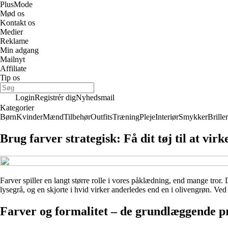
Plus
Mode
Mød os
Kontakt os
Medier
Reklame
Min adgang
Mailnyt
Affiliate
Tip os
Login
Registrér dig
Nyhedsmail
Kategorier
Børn
Kvinder
Mænd
Tilbehør
Outfits
Træning
Pleje
Interiør
Smykker
Briller
Brug farver strategisk: Få dit tøj til at vi
Farver spiller en langt større rolle i vores påklædning, end mange tror.
lysegrå, og en skjorte i hvid virker anderledes end en i olivengrøn. Ved
Farver og formalitet – de grundlæggende p