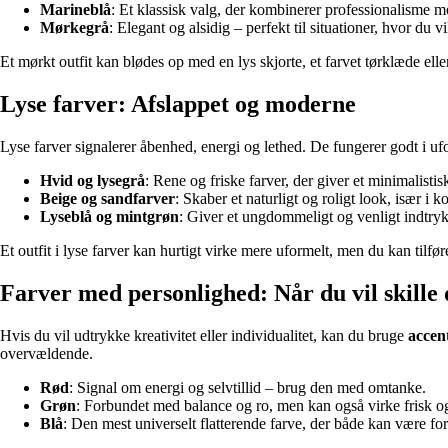
Marineblå
: Et klassisk valg, der kombinerer professionalisme
Mørkegrå
: Elegant og alsidig – perfekt til situationer, hvor du vi
Et mørkt outfit kan blødes op med en lys skjorte, et farvet tørklæde ell
Lyse farver: Afslappet og moderne
Lyse farver signalerer åbenhed, energi og lethed. De fungerer godt i u
Hvid og lysegrå
: Rene og friske farver, der giver et minimalistis
Beige og sandfarver
: Skaber et naturligt og roligt look, især i
Lyseblå og mintgrøn
: Giver et ungdommeligt og venligt indtryk 
Et outfit i lyse farver kan hurtigt virke mere uformelt, men du kan tilf
Farver med personlighed: Når du vil skille 
Hvis du vil udtrykke kreativitet eller individualitet, kan du bruge
accen
overvældende.
Rød
: Signal om energi og selvtillid – brug den med omtanke.
Grøn
: Forbundet med balance og ro, men kan også virke frisk 
Blå
: Den mest universelt flatterende farve, der både kan være f