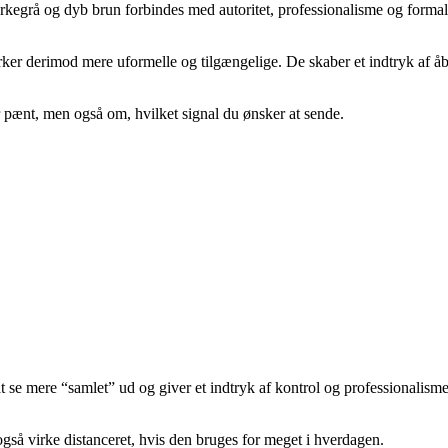
rkegrå og dyb brun forbindes med autoritet, professionalisme og forma
irker derimod mere uformelle og tilgængelige. De skaber et indtryk af å
 pænt, men også om, hvilket signal du ønsker at sende.
at se mere “samlet” ud og giver et indtryk af kontrol og professionalisme
også virke distanceret, hvis den bruges for meget i hverdagen.