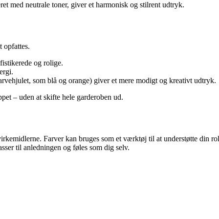
et med neutrale toner, giver et harmonisk og stilrent udtryk.
 opfattes.
istikerede og rolige.
ergi.
farvehjulet, som blå og orange) giver et mere modigt og kreativt udtryk.
ppet – uden at skifte hele garderoben ud.
irkemidlerne. Farver kan bruges som et værktøj til at understøtte din rol
passer til anledningen og føles som dig selv.