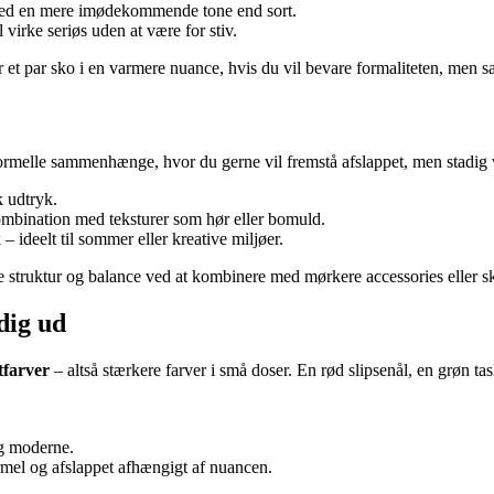
 med en mere imødekommende tone end sort.
l virke seriøs uden at være for stiv.
er et par sko i en varmere nuance, hvis du vil bevare formaliteten, men s
formelle sammenhænge, hvor du gerne vil fremstå afslappet, men stadig 
k udtryk.
 kombination med teksturer som hør eller bomuld.
– ideelt til sommer eller kreative miljøer.
øre struktur og balance ved at kombinere med mørkere accessories eller s
dig ud
tfarver
– altså stærkere farver i små doser. En rød slipsenål, en grøn ta
og moderne.
ormel og afslappet afhængigt af nuancen.