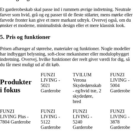
Et garderobeskab skal passe ind i rummets øvrige indretning. Neutrale
farver som hvid, grå og eg passer til de fleste stilarter, mens mørke eller
farvede fronter kan give et mere markant udtryk. Overvej også, om du
ønsker et moderne, minimalistisk design eller et mere klassisk look.
5. Pris og funktioner
Prisen afhænger af størrelse, materialer og funktioner. Nogle modeller
har indbygget belysning, soft-close mekanismer eller modulopbygget
indretning. Overvej, hvilke funktioner der reelt giver værdi for dig, så
du får mest muligt ud af dit køb.
FUNZI
TVILUM
FUNZI
LIVING -
Verona
LIVING -
Produkter
5021
Skydedørsskab
5004
i fokus
Garderobe
- eg/hvid træ, 2
Garderobe
skydedøre,
bred
FUNZI
FUNZI
FUNZI
FUNZI
LIVING Plus -
LIVING -
LIVING -
LIVING -
7804 Garderobe
5122
5240
3878
Garderobe
Garderobe
Garderobe