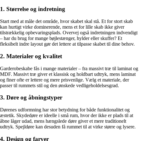
1. Størrelse og indretning
Start med at måle det område, hvor skabet skal stå. Et for stort skab
kan hurtigt virke dominerende, mens et for lille skab ikke giver
tilstrækkelig opbevaringsplads. Overvej også indretningen indvendigt
– har du brug for mange bøjlestænger, hylder eller skuffer? Et
fleksibelt indre layout gør det lettere at tilpasse skabet til dine behov.
2. Materialer og kvalitet
Garderobeskabe fås i mange materialer – fra massivt træ til laminat og
MDF. Massivt træ giver et klassisk og holdbart udtryk, mens laminat
og finer ofte er lettere og mere prisvenlige. Vælg et materiale, der
passer til rummets stil og den ønskede vedligeholdelsesgrad.
3. Døre og åbningstyper
Dørenes udformning har stor betydning for både funktionalitet og
æstetik. Skydedøre er ideelle i små rum, hvor der ikke er plads til at
åbne låger udad, mens hængslede døre giver et mere traditionelt
udtryk. Spejldøre kan desuden få rummet til at virke større og lysere.
4. Design og farver