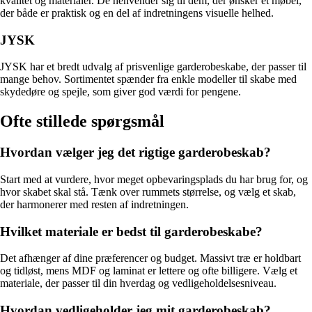
kvalitet og materialer. De henvender sig til dem, der ønsker et møbel,
der både er praktisk og en del af indretningens visuelle helhed.
JYSK
JYSK har et bredt udvalg af prisvenlige garderobeskabe, der passer til
mange behov. Sortimentet spænder fra enkle modeller til skabe med
skydedøre og spejle, som giver god værdi for pengene.
Ofte stillede spørgsmål
Hvordan vælger jeg det rigtige garderobeskab?
Start med at vurdere, hvor meget opbevaringsplads du har brug for, og
hvor skabet skal stå. Tænk over rummets størrelse, og vælg et skab,
der harmonerer med resten af indretningen.
Hvilket materiale er bedst til garderobeskabe?
Det afhænger af dine præferencer og budget. Massivt træ er holdbart
og tidløst, mens MDF og laminat er lettere og ofte billigere. Vælg et
materiale, der passer til din hverdag og vedligeholdelsesniveau.
Hvordan vedligeholder jeg mit garderobeskab?