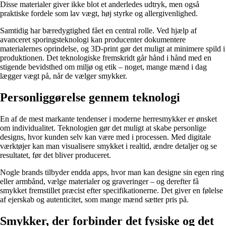
Disse materialer giver ikke blot et anderledes udtryk, men også
praktiske fordele som lav vægt, høj styrke og allergivenlighed.
Samtidig har bæredygtighed fået en central rolle. Ved hjælp af
avanceret sporingsteknologi kan producenter dokumentere
materialernes oprindelse, og 3D-print gør det muligt at minimere spild i
produktionen. Det teknologiske fremskridt går hånd i hånd med en
stigende bevidsthed om miljø og etik – noget, mange mænd i dag
lægger vægt på, når de vælger smykker.
Personliggørelse gennem teknologi
En af de mest markante tendenser i moderne herresmykker er ønsket
om individualitet. Teknologien gør det muligt at skabe personlige
designs, hvor kunden selv kan være med i processen. Med digitale
værktøjer kan man visualisere smykket i realtid, ændre detaljer og se
resultatet, før det bliver produceret.
Nogle brands tilbyder endda apps, hvor man kan designe sin egen ring
eller armbånd, vælge materialer og graveringer – og derefter få
smykket fremstillet præcist efter specifikationerne. Det giver en følelse
af ejerskab og autenticitet, som mange mænd sætter pris på.
Smykker, der forbinder det fysiske og det