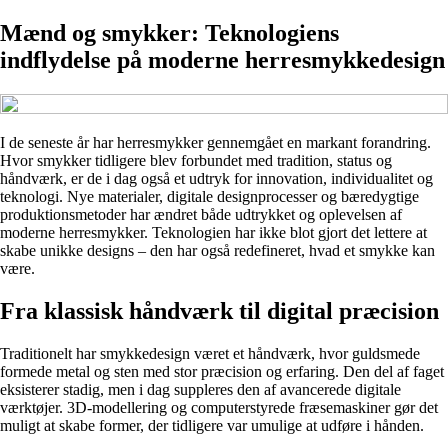
Mænd og smykker: Teknologiens
indflydelse på moderne herresmykkedesign
I de seneste år har herresmykker gennemgået en markant forandring.
Hvor smykker tidligere blev forbundet med tradition, status og
håndværk, er de i dag også et udtryk for innovation, individualitet og
teknologi. Nye materialer, digitale designprocesser og bæredygtige
produktionsmetoder har ændret både udtrykket og oplevelsen af
moderne herresmykker. Teknologien har ikke blot gjort det lettere at
skabe unikke designs – den har også redefineret, hvad et smykke kan
være.
Fra klassisk håndværk til digital præcision
Traditionelt har smykkedesign været et håndværk, hvor guldsmede
formede metal og sten med stor præcision og erfaring. Den del af faget
eksisterer stadig, men i dag suppleres den af avancerede digitale
værktøjer. 3D-modellering og computerstyrede fræsemaskiner gør det
muligt at skabe former, der tidligere var umulige at udføre i hånden.