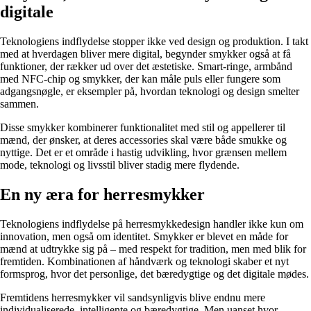
digitale
Teknologiens indflydelse stopper ikke ved design og produktion. I takt
med at hverdagen bliver mere digital, begynder smykker også at få
funktioner, der rækker ud over det æstetiske. Smart-ringe, armbånd
med NFC-chip og smykker, der kan måle puls eller fungere som
adgangsnøgle, er eksempler på, hvordan teknologi og design smelter
sammen.
Disse smykker kombinerer funktionalitet med stil og appellerer til
mænd, der ønsker, at deres accessories skal være både smukke og
nyttige. Det er et område i hastig udvikling, hvor grænsen mellem
mode, teknologi og livsstil bliver stadig mere flydende.
En ny æra for herresmykker
Teknologiens indflydelse på herresmykkedesign handler ikke kun om
innovation, men også om identitet. Smykker er blevet en måde for
mænd at udtrykke sig på – med respekt for tradition, men med blik for
fremtiden. Kombinationen af håndværk og teknologi skaber et nyt
formsprog, hvor det personlige, det bæredygtige og det digitale mødes.
Fremtidens herresmykker vil sandsynligvis blive endnu mere
individualiserede, intelligente og bæredygtige. Men uanset hvor