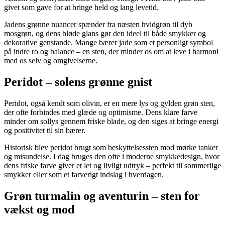
givet som gave for at bringe held og lang levetid.
Jadens grønne nuancer spænder fra næsten hvidgrøn til dyb
mosgrøn, og dens bløde glans gør den ideel til både smykker og
dekorative genstande. Mange bærer jade som et personligt symbol
på indre ro og balance – en sten, der minder os om at leve i harmoni
med os selv og omgivelserne.
Peridot – solens grønne gnist
Peridot, også kendt som olivin, er en mere lys og gylden grøn sten,
der ofte forbindes med glæde og optimisme. Dens klare farve
minder om sollys gennem friske blade, og den siges at bringe energi
og positivitet til sin bærer.
Historisk blev peridot brugt som beskyttelsessten mod mørke tanker
og misundelse. I dag bruges den ofte i moderne smykkedesign, hvor
dens friske farve giver et let og livligt udtryk – perfekt til sommerlige
smykker eller som et farverigt indslag i hverdagen.
Grøn turmalin og aventurin – sten for
vækst og mod