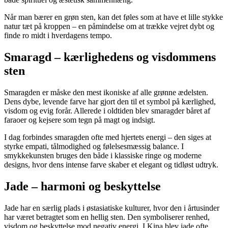
Når man bærer en grøn sten, kan det føles som at have et lille stykke
natur tæt på kroppen – en påmindelse om at trække vejret dybt og
finde ro midt i hverdagens tempo.
Smaragd – kærlighedens og visdommens
sten
Smaragden er måske den mest ikoniske af alle grønne ædelsten.
Dens dybe, levende farve har gjort den til et symbol på kærlighed,
visdom og evig forår. Allerede i oldtiden blev smaragder båret af
faraoer og kejsere som tegn på magt og indsigt.
I dag forbindes smaragden ofte med hjertets energi – den siges at
styrke empati, tålmodighed og følelsesmæssig balance. I
smykkekunsten bruges den både i klassiske ringe og moderne
designs, hvor dens intense farve skaber et elegant og tidløst udtryk.
Jade – harmoni og beskyttelse
Jade har en særlig plads i østasiatiske kulturer, hvor den i årtusinder
har været betragtet som en hellig sten. Den symboliserer renhed,
visdom og beskyttelse mod negativ energi. I Kina blev jade ofte