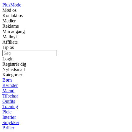
Plus
Mode
Mød os
Kontakt os
Medier
Reklame
Min adgang
Mailnyt
Affiliate
Tip os
Login
Registrér dig
Nyhedsmail
Kategorier
Børn
Kvinder
Mænd
Tilbehør
Outfits
Træning
Pleje
Interiør
Smykker
Briller