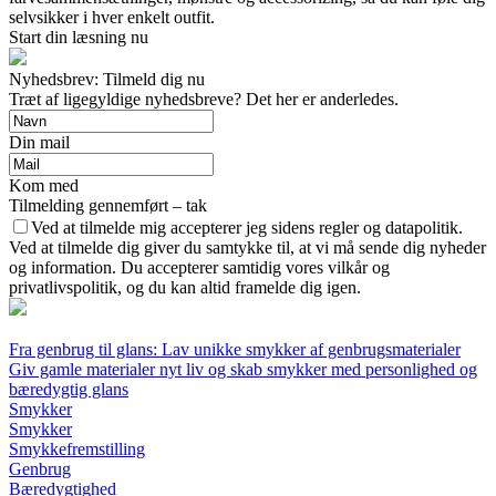
selvsikker i hver enkelt outfit.
Start din læsning nu
Nyhedsbrev: Tilmeld dig nu
Træt af ligegyldige nyhedsbreve? Det her er anderledes.
Din mail
Kom med
Tilmelding gennemført – tak
Ved at tilmelde mig accepterer jeg sidens regler og datapolitik.
Ved at tilmelde dig giver du samtykke til, at vi må sende dig nyheder
og information. Du accepterer samtidig vores vilkår og
privatlivspolitik, og du kan altid framelde dig igen.
Fra genbrug til glans: Lav unikke smykker af genbrugsmaterialer
Giv gamle materialer nyt liv og skab smykker med personlighed og
bæredygtig glans
Smykker
Smykker
Smykkefremstilling
Genbrug
Bæredygtighed