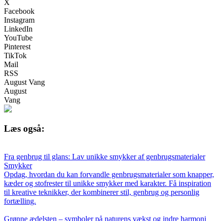
X
Facebook
Instagram
LinkedIn
YouTube
Pinterest
TikTok
Mail
RSS
August Vang
August
Vang
Læs også:
Fra genbrug til glans: Lav unikke smykker af genbrugsmaterialer
Smykker
Opdag, hvordan du kan forvandle genbrugsmaterialer som knapper,
kæder og stofrester til unikke smykker med karakter. Få inspiration
til kreative teknikker, der kombinerer stil, genbrug og personlig
fortælling.
Grønne ædelsten – symboler på naturens vækst og indre harmoni