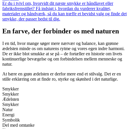
Er du i tvivl om, hvorvidt dit næste smykke er håndlavet eller
fabriksfremstillet? Få indsigt i, hvordan du vurderer kvalitet,
materialer og håndværk, så du kan træffe et bevidst valg og finde det
smykke, der passer bedst til dig.
En farve, der forbinder os med naturen
I en tid, hvor mange søger mere nærvær og balance, kan grønne
ædelsten minde os om naturens rytme og vores egen indre harmoni.
De er ikke blot smukke at se på – de fortæller en historie om livets
kontinuerlige bevægelse og om forbindelsen mellem menneske og
natur.
At bære en grøn ædelsten er derfor mere end et stilvalg. Det er en
stille erklæring om at finde ro, styrke og skønhed i det naturlige.
Smykker
Smykker
Ædelsten
Smykker
Natur
Energi
Symbolik
Del med omtanke