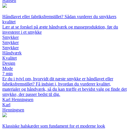
Hansen
Håndlavet eller fabriksfremstillet? Sådan vurderer du smykkers
kvalitet
Lær at se forskel på ægte håndværk og masseproduktion, før du
investerer i et smykke
Smykker
Smykker
Smykker
Håndværk
Kvalitet
Design
Mode
7 min
Er du i tvivl om, hvorvidt dit næste smykke er håndlavet eller
fabriksfremstillet? Få indsigt i, hvordan du vurderer kvalitet,
materialer og håndværk, så du kan træffe et bevidst valg og finde det
smykke, der passer bedst til dig.
Karl Henningsen
Karl
Henningsen
Klassiske halskæder som fundament for et moderne look