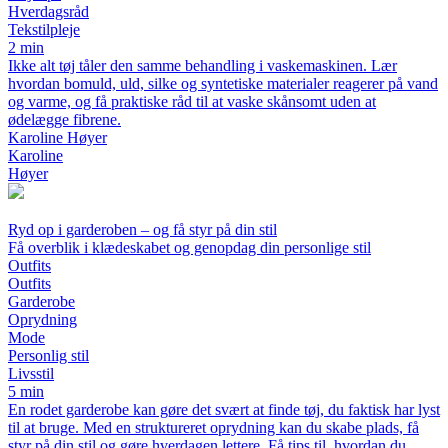
Hverdagsråd
Tekstilpleje
2 min
Ikke alt tøj tåler den samme behandling i vaskemaskinen. Lær
hvordan bomuld, uld, silke og syntetiske materialer reagerer på vand
og varme, og få praktiske råd til at vaske skånsomt uden at
ødelægge fibrene.
Karoline Høyer
Karoline
Høyer
Ryd op i garderoben – og få styr på din stil
Få overblik i klædeskabet og genopdag din personlige stil
Outfits
Outfits
Garderobe
Oprydning
Mode
Personlig stil
Livsstil
5 min
En rodet garderobe kan gøre det svært at finde tøj, du faktisk har lyst
til at bruge. Med en struktureret oprydning kan du skabe plads, få
styr på din stil og gøre hverdagen lettere. Få tips til, hvordan du