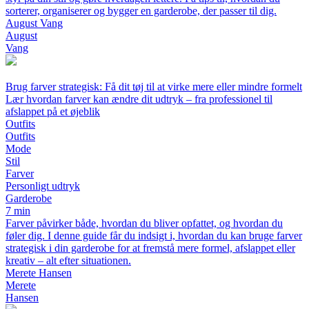
sorterer, organiserer og bygger en garderobe, der passer til dig.
August Vang
August
Vang
Brug farver strategisk: Få dit tøj til at virke mere eller mindre formelt
Lær hvordan farver kan ændre dit udtryk – fra professionel til
afslappet på et øjeblik
Outfits
Outfits
Mode
Stil
Farver
Personligt udtryk
Garderobe
7 min
Farver påvirker både, hvordan du bliver opfattet, og hvordan du
føler dig. I denne guide får du indsigt i, hvordan du kan bruge farver
strategisk i din garderobe for at fremstå mere formel, afslappet eller
kreativ – alt efter situationen.
Merete Hansen
Merete
Hansen