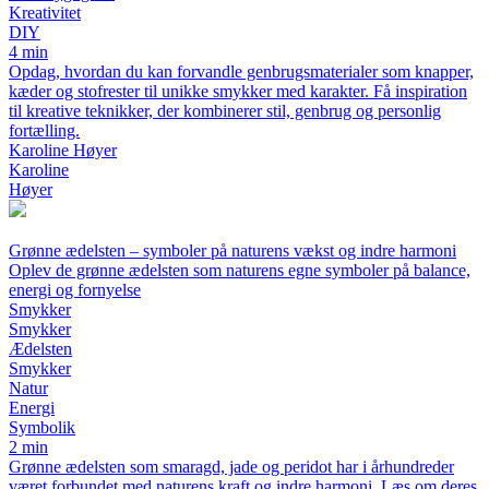
Kreativitet
DIY
4 min
Opdag, hvordan du kan forvandle genbrugsmaterialer som knapper,
kæder og stofrester til unikke smykker med karakter. Få inspiration
til kreative teknikker, der kombinerer stil, genbrug og personlig
fortælling.
Karoline Høyer
Karoline
Høyer
Grønne ædelsten – symboler på naturens vækst og indre harmoni
Oplev de grønne ædelsten som naturens egne symboler på balance,
energi og fornyelse
Smykker
Smykker
Ædelsten
Smykker
Natur
Energi
Symbolik
2 min
Grønne ædelsten som smaragd, jade og peridot har i århundreder
været forbundet med naturens kraft og indre harmoni. Læs om deres