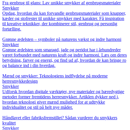
Fra genbrug til glans: Lav unikke smykker af genbrugsmaterialer
Smykker
Opdag, hvordan du kan forvandle genbrugsmaterialer som knapper,
kæder og stofrester til unikke smykker med karakter. Få inspiration
til kreative teknikker, der kombinerer stil, genbrug og personlig
fortælling.
Grønne ædelsten – symboler på naturens vækst og indre harmoni
Smykker
Grønne ædelsten som smaragd, jade og peridot har i århundreder
været forbundet med naturens kraft og indre harmoni. Læs om deres
betydning, farver og energi, og find ud af, hvordan de kan bringe ro
og balance ind i din hverdag.
Mænd og smykker: Teknologiens indflydelse på moderne
herresmykkedesign
Smykker
Udforsk hvordan digitale værktøjer, nye materialer og bæredygtige
metoder former fremtidens herresmykker. Artiklen dykker ned i,
hvordan teknologi giver mænd mulighed for at udtrykke
individualitet og stil på helt nye måder.
Håndlavet eller fabriksfremstillet? Sådan vurderer du smykkers
kvalitet
Smykker