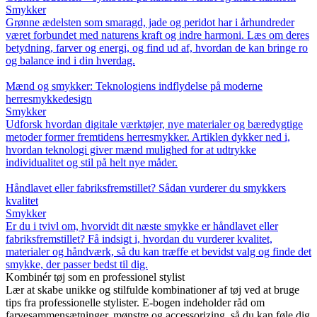
Smykker
Grønne ædelsten som smaragd, jade og peridot har i århundreder
været forbundet med naturens kraft og indre harmoni. Læs om deres
betydning, farver og energi, og find ud af, hvordan de kan bringe ro
og balance ind i din hverdag.
Mænd og smykker: Teknologiens indflydelse på moderne
herresmykkedesign
Smykker
Udforsk hvordan digitale værktøjer, nye materialer og bæredygtige
metoder former fremtidens herresmykker. Artiklen dykker ned i,
hvordan teknologi giver mænd mulighed for at udtrykke
individualitet og stil på helt nye måder.
Håndlavet eller fabriksfremstillet? Sådan vurderer du smykkers
kvalitet
Smykker
Er du i tvivl om, hvorvidt dit næste smykke er håndlavet eller
fabriksfremstillet? Få indsigt i, hvordan du vurderer kvalitet,
materialer og håndværk, så du kan træffe et bevidst valg og finde det
smykke, der passer bedst til dig.
Kombinér tøj som en professionel stylist
Lær at skabe unikke og stilfulde kombinationer af tøj ved at bruge
tips fra professionelle stylister. E-bogen indeholder råd om
farvesammensætninger, mønstre og accessorizing, så du kan føle dig