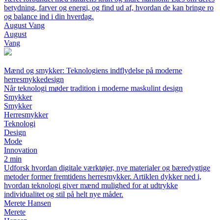
betydning, farver og energi, og find ud af, hvordan de kan bringe ro
og balance ind i din hverdag.
August Vang
August
Vang
Mænd og smykker: Teknologiens indflydelse på moderne
herresmykkedesign
Når teknologi møder tradition i moderne maskulint design
Smykker
Smykker
Herresmykker
Teknologi
Design
Mode
Innovation
2 min
Udforsk hvordan digitale værktøjer, nye materialer og bæredygtige
metoder former fremtidens herresmykker. Artiklen dykker ned i,
hvordan teknologi giver mænd mulighed for at udtrykke
individualitet og stil på helt nye måder.
Merete Hansen
Merete