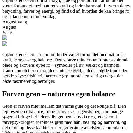
Grønne ædelsten som smaragd, jade og peridot har i århundreder
været forbundet med naturens kraft og indre harmoni. Læs om deres
betydning, farver og energi, og find ud af, hvordan de kan bringe ro
og balance ind i din hverdag.
August Vang
August
Vang
Grønne ædelsten har i århundreder været forbundet med naturens
kraft, fornyelse og balance. Deres farve minder om forårets spirende
blade og skovens dybe ro – symboler på liv, vækst og harmoni.
Uanset om det er smaragdens intense glød, jadeens bløde tone eller
peridots lyse friskhed, bærer de grønne sten en særlig energi, der
både fascinerer og beroliger.
Farven grøn – naturens egen balance
Grøn er farven midt mellem det varme gule og det kølige blå. Den
repræsenterer balance, ro og fornyelse – egenskaber, som mange
søger at bringe ind i deres liv gennem smykker og ædelsten. I
farvepsykologien forbindes grøn med håb, healing og harmoni, og
det er netop disse kvaliteter, der gør grønne ædelsten så populære i
både spirituel og æstetisk sammenhæng.