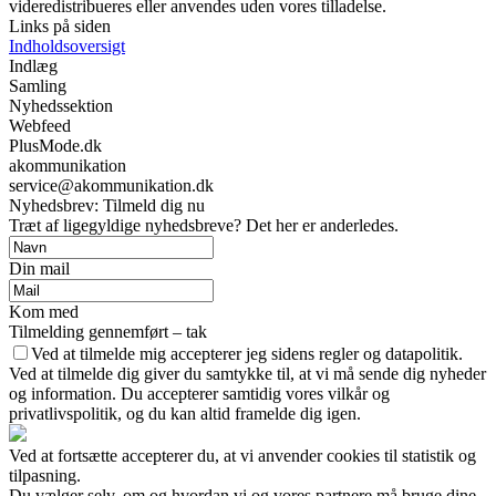
videredistribueres eller anvendes uden vores tilladelse.
Links på siden
Indholdsoversigt
Indlæg
Samling
Nyhedssektion
Webfeed
PlusMode.dk
akommunikation
service@akommunikation.dk
Nyhedsbrev: Tilmeld dig nu
Træt af ligegyldige nyhedsbreve? Det her er anderledes.
Din mail
Kom med
Tilmelding gennemført – tak
Ved at tilmelde mig accepterer jeg sidens regler og datapolitik.
Ved at tilmelde dig giver du samtykke til, at vi må sende dig nyheder
og information. Du accepterer samtidig vores vilkår og
privatlivspolitik, og du kan altid framelde dig igen.
Ved at fortsætte accepterer du, at vi anvender cookies til statistik og
tilpasning.
Du vælger selv, om og hvordan vi og vores partnere må bruge dine