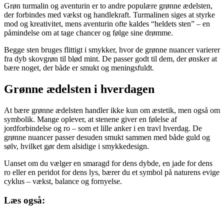
Grøn turmalin og aventurin er to andre populære grønne ædelsten,
der forbindes med vækst og handlekraft. Turmalinen siges at styrke
mod og kreativitet, mens aventurin ofte kaldes “heldets sten” – en
påmindelse om at tage chancer og følge sine drømme.
Begge sten bruges flittigt i smykker, hvor de grønne nuancer varierer
fra dyb skovgrøn til blød mint. De passer godt til dem, der ønsker at
bære noget, der både er smukt og meningsfuldt.
Grønne ædelsten i hverdagen
At bære grønne ædelsten handler ikke kun om æstetik, men også om
symbolik. Mange oplever, at stenene giver en følelse af
jordforbindelse og ro – som et lille anker i en travl hverdag. De
grønne nuancer passer desuden smukt sammen med både guld og
sølv, hvilket gør dem alsidige i smykkedesign.
Uanset om du vælger en smaragd for dens dybde, en jade for dens
ro eller en peridot for dens lys, bærer du et symbol på naturens evige
cyklus – vækst, balance og fornyelse.
Læs også: