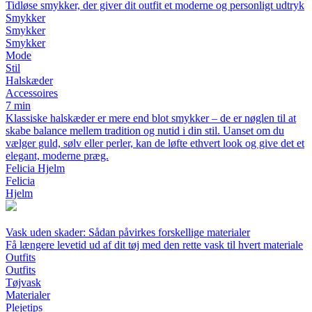
Tidløse smykker, der giver dit outfit et moderne og personligt udtryk
Smykker
Smykker
Smykker
Mode
Stil
Halskæder
Accessoires
7 min
Klassiske halskæder er mere end blot smykker – de er nøglen til at
skabe balance mellem tradition og nutid i din stil. Uanset om du
vælger guld, sølv eller perler, kan de løfte ethvert look og give det et
elegant, moderne præg.
Felicia Hjelm
Felicia
Hjelm
Vask uden skader: Sådan påvirkes forskellige materialer
Få længere levetid ud af dit tøj med den rette vask til hvert materiale
Outfits
Outfits
Tøjvask
Materialer
Plejetips