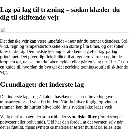
Lag på lag til træning – sådan klæder du
dig til skiftende vejr
Det danske vejr kan være lunefuldt – især når du træner udendørs. Sol,
vind, regn og temperaturforskelle kan skifte på få timer, og det stiller
krav til dit tøj. Den bedste løsning er at klæde sig efter lag-på-lag-
princippet. Det giver dig fleksibilitet til at regulere varmen og holde
kroppen tør, uanset om du løber, cykler eller går en lang tur. Her får du
en guide til, hvordan du bygger det perfekte træningsoutfit til skiftende
vejr.
Grundlaget: det inderste lag
Det inderste lag – også kaldet baselayer – har én hovedopgave: at
transportere sved væk fra huden. Når du bliver fugtig, og vinden
rammer, kan du hurtigt blive kold, hvis sveden ikke ledes væk.
Vælg derfor materialer som
uld
eller
syntetiske fibre
(for eksempel
polyester eller polyamid). Uld har den fordel, at det varmer, selv når
det er fugtigt, mens syntetiske materialer tørrer hurtigt og føles lette