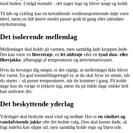
mod huden. Undgå bomuld – det suger fugt og bliver tungt og koldt.
Til løb og cykling kan en tætsiddende svedtransporterende trøje være
ideel, mens en lidt løsere model passer godt til gang eller udendørs
styrketræning.
Det isolerende mellemlag
Mellemlaget skal holde på varmen, men samtidig lade kroppen ånde.
Det kan være en
fleecetrøje
, en
let uldtrøje
eller en
tynd dun- eller
fiberjakke
, afhængigt af temperaturen og aktivitetsniveauet.
Hvis du bevæger dig meget, er det vigtigt, at mellemlaget ikke bliver
for varmt. En god tommelfingerregel er, at du skal fryse en smule, når
du starter – så passer temperaturen, når du kommer i gang. På kolde
dage kan du vælge et tykkere lag, mens du på milde dage måske helt
kan undvære det.
Det beskyttende yderlag
Yderlaget skal beskytte mod vind og nedbør. Her er
en vindtæt og
vandafvisende jakke
ofte det bedste valg. Den skal kunne ånde, så
fugt indefra kan slippe ud, men samtidig holde regn og blæst ude.