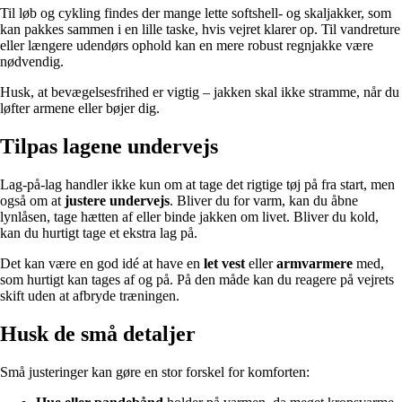
Til løb og cykling findes der mange lette softshell- og skaljakker, som
kan pakkes sammen i en lille taske, hvis vejret klarer op. Til vandreture
eller længere udendørs ophold kan en mere robust regnjakke være
nødvendig.
Husk, at bevægelsesfrihed er vigtig – jakken skal ikke stramme, når du
løfter armene eller bøjer dig.
Tilpas lagene undervejs
Lag-på-lag handler ikke kun om at tage det rigtige tøj på fra start, men
også om at
justere undervejs
. Bliver du for varm, kan du åbne
lynlåsen, tage hætten af eller binde jakken om livet. Bliver du kold,
kan du hurtigt tage et ekstra lag på.
Det kan være en god idé at have en
let vest
eller
armvarmere
med,
som hurtigt kan tages af og på. På den måde kan du reagere på vejrets
skift uden at afbryde træningen.
Husk de små detaljer
Små justeringer kan gøre en stor forskel for komforten: