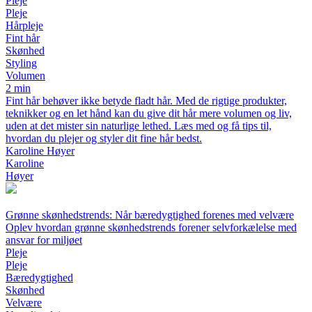
Pleje
Pleje
Hårpleje
Fint hår
Skønhed
Styling
Volumen
2 min
Fint hår behøver ikke betyde fladt hår. Med de rigtige produkter,
teknikker og en let hånd kan du give dit hår mere volumen og liv,
uden at det mister sin naturlige lethed. Læs med og få tips til,
hvordan du plejer og styler dit fine hår bedst.
Karoline Høyer
Karoline
Høyer
Grønne skønhedstrends: Når bæredygtighed forenes med velvære
Oplev hvordan grønne skønhedstrends forener selvforkælelse med
ansvar for miljøet
Pleje
Pleje
Bæredygtighed
Skønhed
Velvære