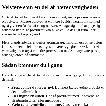
Velvære som en del af bæredygtigheden
Grøn skønhed handler ikke kun om miljøet, men også om balance
og velvære. Mange oplever, at en mere bevidst tilgang til skønhed
også giver en følelse af ro og nærvær. At tage sig tid til at pleje sig
selv med naturlige produkter kan blive et lille dagligt ritual, der
styrker både krop og sind.
Flere brands integrerer derfor aromaterapi, mindfulness og selvpleje
i deres univers. Det understreger, at bæredygtighed ikke kun er et
ydre valg, men også en indre proces – en måde at tage vare på sig
selv og verden på samme tid.
Sådan kommer du i gang
Hvis du vil gøre din skønhedsrutine mere bæredygtig, kan du starte i
det små:
Brug op, før du køber nyt.
Det mest bæredygtige produkt er
det, du allerede har.
Læs ingredienslisten.
Undgå produkter med unødvendige
tilsætningsstoffer eller mikroplast.
Vælg genanvendelig emballage.
Glas og metal kan ofte