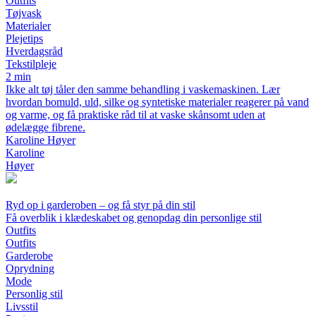
Outfits
Tøjvask
Materialer
Plejetips
Hverdagsråd
Tekstilpleje
2 min
Ikke alt tøj tåler den samme behandling i vaskemaskinen. Lær
hvordan bomuld, uld, silke og syntetiske materialer reagerer på vand
og varme, og få praktiske råd til at vaske skånsomt uden at
ødelægge fibrene.
Karoline Høyer
Karoline
Høyer
Ryd op i garderoben – og få styr på din stil
Få overblik i klædeskabet og genopdag din personlige stil
Outfits
Outfits
Garderobe
Oprydning
Mode
Personlig stil
Livsstil