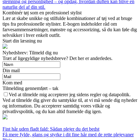
stemning og personlighed – og opdag, hvordan duften kan blive en
naturlig del af din stil.
Kombinér tøj som en professionel stylist
Lær at skabe unikke og stilfulde kombinationer af tøj ved at bruge
tips fra professionelle stylister. E-bogen indeholder råd om
farvesammensætninger, mønstre og accessorizing, så du kan føle dig
selvsikker i hver enkelt outfit.
Start din læsning nu
Nyhedsbrev: Tilmeld dig nu
Træt af ligegyldige nyhedsbreve? Det her er anderledes.
Din mail
Kom med
Tilmelding gennemført – tak
Ved at tilmelde mig accepterer jeg sidens regler og datapolitik.
Ved at tilmelde dig giver du samtykke til, at vi må sende dig nyheder
og information. Du accepterer samtidig vores vilkår og
privatlivspolitik, og du kan altid framelde dig igen.
Fint hår uden fladt fald: Sådan plejer du det bedst
Få mere fylde, glans og styrke i dit fine hår med de rette plejevaner