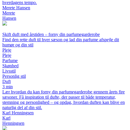
hverdagens tempo.
Merete Hansen
Merete
Hansen
Skift duft med årstiden – forny din parfumegarderobe
Find den rette duft til hver sæson og lad din parfume afspejle dit
humør og din stil
Pleje
Pleje
Parfume
Skønhed
Livsstil
Personlig stil
Duft
3 min
Lær hvordan du kan forny din parfumegarderobe gennem årets fire
sæsoner. Få inspiration til dufte, der passer til både temperatur,
stemning og personlighed – og opdag, hvordan duften kan blive en
naturlig del af din stil.
Karl Henningsen
Karl
Henningsen