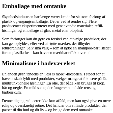
Emballage med omtanke
Skønhedsindustrien har længe været kendt for sit store forbrug af
plastik og engangsemballage. Det er ved at ændre sig. Flere
producenter eksperimenterer med genanvendte materialer, refill-
løsninger og emballage af glas, metal eller bioplast.
Som forbruger kan du gøre en forskel ved at vælge produkter, der
kan genopfyldes, eller ved at støtte mærker, der tilbyder
returordninger. Selv små valg – som at købe en shampoo-bar i stedet
for en plastflaske – kan have en mærkbar effekt over tid.
Minimalisme i badeværelset
En anden grøn tendens er “less is more”-filosofien. I stedet for at
have et skab fyldt med produkter, vælger mange at fokusere på få,
multifunktionelle løsninger. En olie, der både kan bruges til krop,
hår og negle. En mild sæbe, der fungerer som både rens og
barberskum.
Denne tilgang reducerer ikke kun affald, men kan også give en mere
rolig og overskuelig rutine. Det handler om at finde produkter, der
passer til din hud og dit liv – og bruge dem med omtanke.