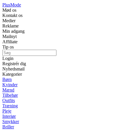
Plus
Mode
Mød os
Kontakt os
Medier
Reklame
Min adgang
Mailnyt
Affiliate
Tip os
Login
Registrér dig
Nyhedsmail
Kategorier
Børn
Kvinder
Mænd
Tilbehør
Outfits
Træning
Pleje
Interiør
Smykker
Briller