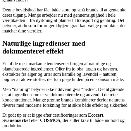
Denne bevidsthed har fået både store og små brands til at gentænke
deres tilgang. Mange arbejder nu med gennemsigtighed i hele
værdikæden – fra dyrkning af planter til transport og genbrug. Det
betyder, at du som forbruger i højere grad kan vælge produkter, der
matcher dine værdier.
Naturlige ingredienser med
dokumenteret effekt
En af de mest markante tendenser er brugen af naturlige og
plantebaserede ingredienser. Olier fra jojoba, argan og havtorn,
ekstrakter fra alger og urter som kamille og lavendel – naturen
bugner af aktive stoffer, der kan pleje huden på en skånsom måde.
Men “naturlig” betyder ikke nødvendigvis “bedre”. Det afgørende
er, at ingredienserne er veldokumenterede og anvendt i de rette
koncentrationer. Mange grønne brands kombinerer derfor naturens
råvarer med moderne forskning for at sikre både effekt og sikkerhed.
Et godt tip er at kigge efter certificeringer som
Ecocert
,
Svanemærket
eller
COSMOS
, der stiller krav til både indhold og
produktion.