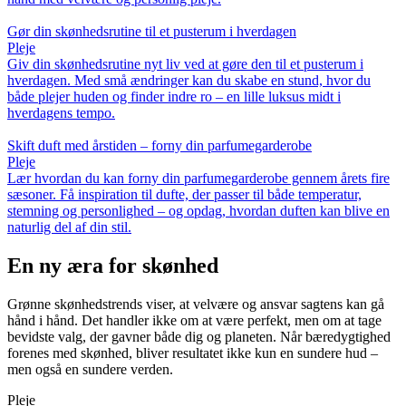
Gør din skønhedsrutine til et pusterum i hverdagen
Pleje
Giv din skønhedsrutine nyt liv ved at gøre den til et pusterum i
hverdagen. Med små ændringer kan du skabe en stund, hvor du
både plejer huden og finder indre ro – en lille luksus midt i
hverdagens tempo.
Skift duft med årstiden – forny din parfumegarderobe
Pleje
Lær hvordan du kan forny din parfumegarderobe gennem årets fire
sæsoner. Få inspiration til dufte, der passer til både temperatur,
stemning og personlighed – og opdag, hvordan duften kan blive en
naturlig del af din stil.
En ny æra for skønhed
Grønne skønhedstrends viser, at velvære og ansvar sagtens kan gå
hånd i hånd. Det handler ikke om at være perfekt, men om at tage
bevidste valg, der gavner både dig og planeten. Når bæredygtighed
forenes med skønhed, bliver resultatet ikke kun en sundere hud –
men også en sundere verden.
Pleje