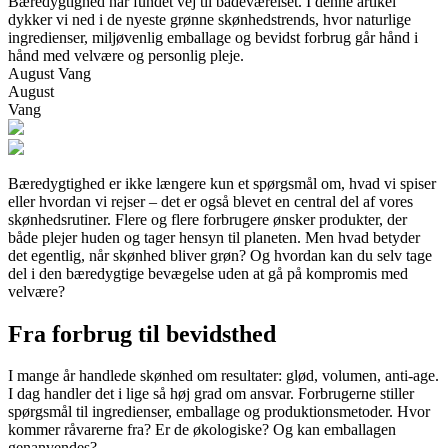
Bæredygtighed har fundet vej til badeværelset. I denne artikel
dykker vi ned i de nyeste grønne skønhedstrends, hvor naturlige
ingredienser, miljøvenlig emballage og bevidst forbrug går hånd i
hånd med velvære og personlig pleje.
August Vang
August
Vang
Bæredygtighed er ikke længere kun et spørgsmål om, hvad vi spiser
eller hvordan vi rejser – det er også blevet en central del af vores
skønhedsrutiner. Flere og flere forbrugere ønsker produkter, der
både plejer huden og tager hensyn til planeten. Men hvad betyder
det egentlig, når skønhed bliver grøn? Og hvordan kan du selv tage
del i den bæredygtige bevægelse uden at gå på kompromis med
velvære?
Fra forbrug til bevidsthed
I mange år handlede skønhed om resultater: glød, volumen, anti-age.
I dag handler det i lige så høj grad om ansvar. Forbrugerne stiller
spørgsmål til ingredienser, emballage og produktionsmetoder. Hvor
kommer råvarerne fra? Er de økologiske? Og kan emballagen
genanvendes?