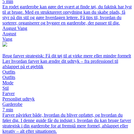
5 min
En rodet garderobe kan gøre det svært at finde tøj, du faktisk har lyst
til at bruge. Med en struktureret oprydning kan du skabe plads, få
styr på din stil og gøre hverdagen lettere. Få tips til, hvordan du
sorterer, organiserer og bygger en garderobe, der passer til dig.
August Vang
August
Vang
Brug farver strategisk: Få dit tøj til at virke mere eller mindre formelt
Lær hvordan farver kan ændre dit udtryk – fra professionel til
afslappet på et øjeblik
Outfits
Outfits
Mode
Stil
Farver
Personligt udtryk
Garderobe
7 min
Farver påvirker både, hvordan du bliver opfattet, og hvordan du
føler dig. I denne guide får du indsigt i, hvordan du kan bruge farver
strategisk i din garderobe for at fremstå mere formel, afslappet eller
kreativ – alt efter situationen.