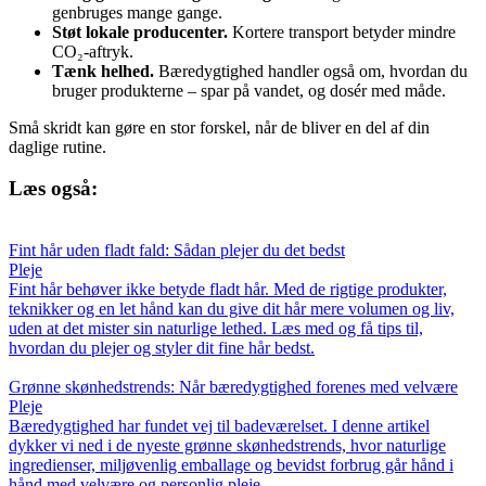
genbruges mange gange.
Støt lokale producenter.
Kortere transport betyder mindre
CO₂-aftryk.
Tænk helhed.
Bæredygtighed handler også om, hvordan du
bruger produkterne – spar på vandet, og dosér med måde.
Små skridt kan gøre en stor forskel, når de bliver en del af din
daglige rutine.
Læs også:
Fint hår uden fladt fald: Sådan plejer du det bedst
Pleje
Fint hår behøver ikke betyde fladt hår. Med de rigtige produkter,
teknikker og en let hånd kan du give dit hår mere volumen og liv,
uden at det mister sin naturlige lethed. Læs med og få tips til,
hvordan du plejer og styler dit fine hår bedst.
Grønne skønhedstrends: Når bæredygtighed forenes med velvære
Pleje
Bæredygtighed har fundet vej til badeværelset. I denne artikel
dykker vi ned i de nyeste grønne skønhedstrends, hvor naturlige
ingredienser, miljøvenlig emballage og bevidst forbrug går hånd i
hånd med velvære og personlig pleje.