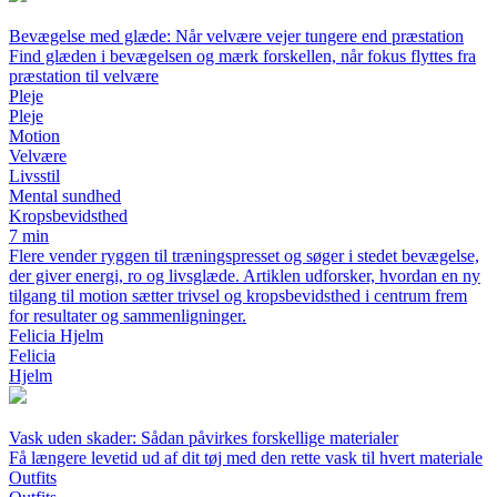
Bevægelse med glæde: Når velvære vejer tungere end præstation
Find glæden i bevægelsen og mærk forskellen, når fokus flyttes fra
præstation til velvære
Pleje
Pleje
Motion
Velvære
Livsstil
Mental sundhed
Kropsbevidsthed
7 min
Flere vender ryggen til træningspresset og søger i stedet bevægelse,
der giver energi, ro og livsglæde. Artiklen udforsker, hvordan en ny
tilgang til motion sætter trivsel og kropsbevidsthed i centrum frem
for resultater og sammenligninger.
Felicia Hjelm
Felicia
Hjelm
Vask uden skader: Sådan påvirkes forskellige materialer
Få længere levetid ud af dit tøj med den rette vask til hvert materiale
Outfits