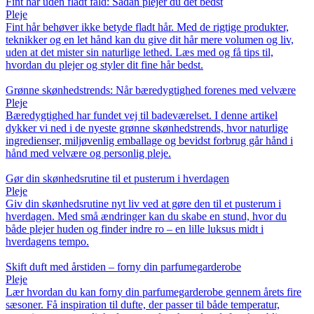
Fint hår uden fladt fald: Sådan plejer du det bedst
Pleje
Fint hår behøver ikke betyde fladt hår. Med de rigtige produkter,
teknikker og en let hånd kan du give dit hår mere volumen og liv,
uden at det mister sin naturlige lethed. Læs med og få tips til,
hvordan du plejer og styler dit fine hår bedst.
Grønne skønhedstrends: Når bæredygtighed forenes med velvære
Pleje
Bæredygtighed har fundet vej til badeværelset. I denne artikel
dykker vi ned i de nyeste grønne skønhedstrends, hvor naturlige
ingredienser, miljøvenlig emballage og bevidst forbrug går hånd i
hånd med velvære og personlig pleje.
Gør din skønhedsrutine til et pusterum i hverdagen
Pleje
Giv din skønhedsrutine nyt liv ved at gøre den til et pusterum i
hverdagen. Med små ændringer kan du skabe en stund, hvor du
både plejer huden og finder indre ro – en lille luksus midt i
hverdagens tempo.
Skift duft med årstiden – forny din parfumegarderobe
Pleje
Lær hvordan du kan forny din parfumegarderobe gennem årets fire
sæsoner. Få inspiration til dufte, der passer til både temperatur,