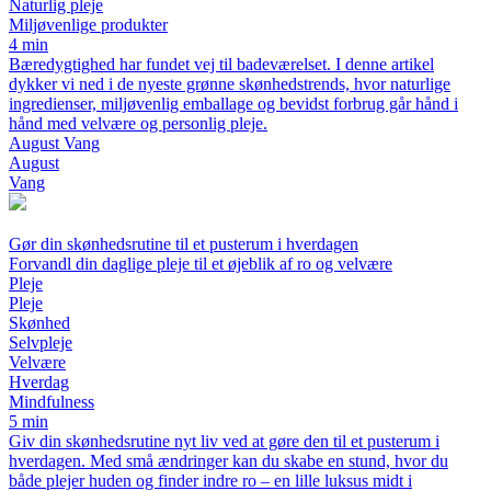
Naturlig pleje
Miljøvenlige produkter
4 min
Bæredygtighed har fundet vej til badeværelset. I denne artikel
dykker vi ned i de nyeste grønne skønhedstrends, hvor naturlige
ingredienser, miljøvenlig emballage og bevidst forbrug går hånd i
hånd med velvære og personlig pleje.
August Vang
August
Vang
Gør din skønhedsrutine til et pusterum i hverdagen
Forvandl din daglige pleje til et øjeblik af ro og velvære
Pleje
Pleje
Skønhed
Selvpleje
Velvære
Hverdag
Mindfulness
5 min
Giv din skønhedsrutine nyt liv ved at gøre den til et pusterum i
hverdagen. Med små ændringer kan du skabe en stund, hvor du
både plejer huden og finder indre ro – en lille luksus midt i