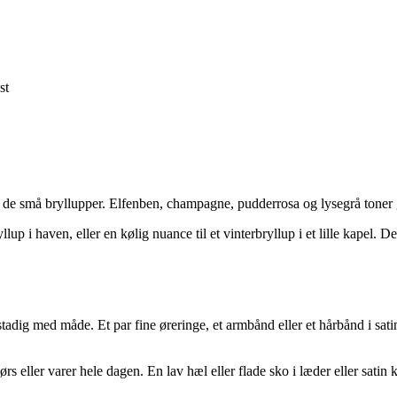
st
i de små bryllupper. Elfenben, champagne, pudderrosa og lysegrå toner g
p i haven, eller en kølig nuance til et vinterbryllup i et lille kapel. D
en stadig med måde. Et par fine øreringe, et armbånd eller et hårbånd i s
s eller varer hele dagen. En lav hæl eller flade sko i læder eller sati