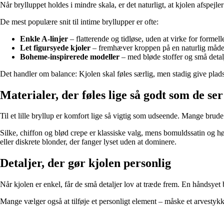
Når brylluppet holdes i mindre skala, er det naturligt, at kjolen afspej
De mest populære snit til intime bryllupper er ofte:
Enkle A-linjer
– flatterende og tidløse, uden at virke for formell
Let figursyede kjoler
– fremhæver kroppen på en naturlig måde
Boheme-inspirerede modeller
– med bløde stoffer og små detalj
Det handler om balance: Kjolen skal føles særlig, men stadig give pla
Materialer, der føles lige så godt som de se
Til et lille bryllup er komfort lige så vigtig som udseende. Mange brude
Silke, chiffon og blød crepe er klassiske valg, mens bomuldssatin og hø
eller diskrete blonder, der fanger lyset uden at dominere.
Detaljer, der gør kjolen personlig
Når kjolen er enkel, får de små detaljer lov at træde frem. En håndsyet 
Mange vælger også at tilføje et personligt element – måske et arvestykke,