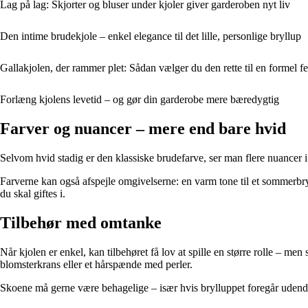
Lag på lag: Skjorter og bluser under kjoler giver garderoben nyt liv
Den intime brudekjole – enkel elegance til det lille, personlige bryllup
Gallakjolen, der rammer plet: Sådan vælger du den rette til en formel fe
Forlæng kjolens levetid – og gør din garderobe mere bæredygtig
Farver og nuancer – mere end bare hvid
Selvom hvid stadig er den klassiske brudefarve, ser man flere nuancer 
Farverne kan også afspejle omgivelserne: en varm tone til et sommerbryllu
du skal giftes i.
Tilbehør med omtanke
Når kjolen er enkel, kan tilbehøret få lov at spille en større rolle – m
blomsterkrans eller et hårspænde med perler.
Skoene må gerne være behagelige – især hvis brylluppet foregår udendør