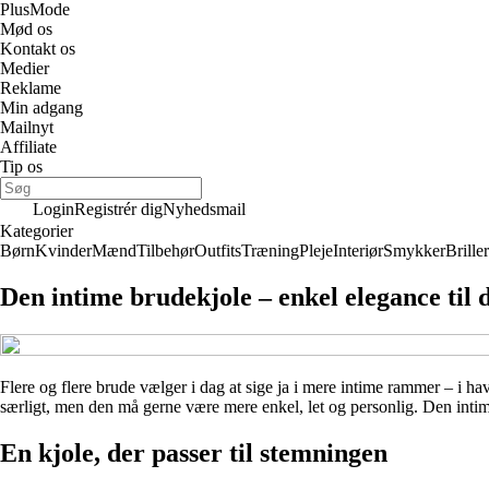
Plus
Mode
Mød os
Kontakt os
Medier
Reklame
Min adgang
Mailnyt
Affiliate
Tip os
Login
Registrér dig
Nyhedsmail
Kategorier
Børn
Kvinder
Mænd
Tilbehør
Outfits
Træning
Pleje
Interiør
Smykker
Briller
Den intime brudekjole – enkel elegance til de
Flere og flere brude vælger i dag at sige ja i mere intime rammer – i ha
særligt, men den må gerne være mere enkel, let og personlig. Den intime
En kjole, der passer til stemningen