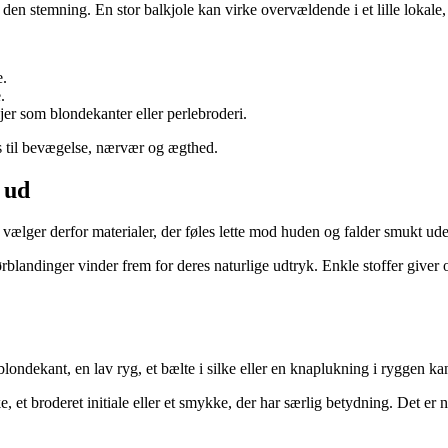
ler den stemning. En stor balkjole kan virke overvældende i et lille loka
e.
.
er som blondekanter eller perlebroderi.
ds til bevægelse, nærvær og ægthed.
r ud
 vælger derfor materialer, der føles lette mod huden og falder smukt ude
rblandinger vinder frem for deres naturlige udtryk. Enkle stoffer giver 
blondekant, en lav ryg, et bælte i silke eller en knaplukning i ryggen ka
 et broderet initiale eller et smykke, der har særlig betydning. Det er n