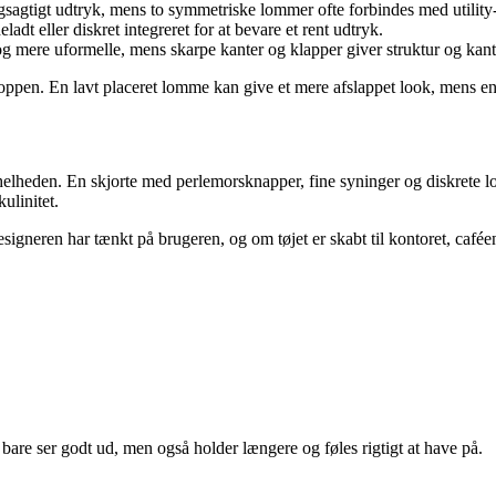
agtigt udtryk, mens to symmetriske lommer ofte forbindes med utility- el
dt eller diskret integreret for at bevare et rent udtryk.
g mere uformelle, mens skarpe kanter og klapper giver struktur og kant
oppen. En lavt placeret lomme kan give et mere afslappet look, mens en
elheden. En skjorte med perlemorsknapper, fine syninger og diskrete lo
ulinitet.
 designeren har tænkt på brugeren, og om tøjet er skabt til kontoret, cafée
bare ser godt ud, men også holder længere og føles rigtigt at have på.