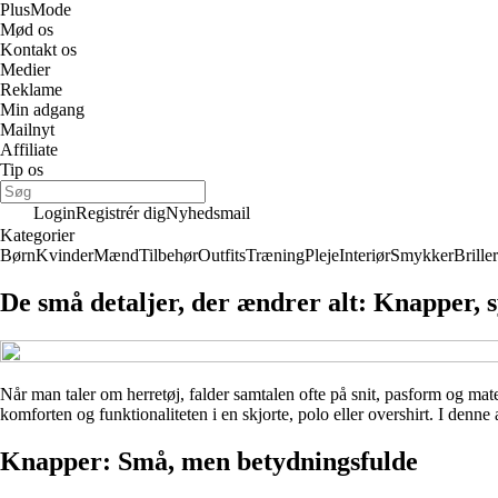
Plus
Mode
Mød os
Kontakt os
Medier
Reklame
Min adgang
Mailnyt
Affiliate
Tip os
Login
Registrér dig
Nyhedsmail
Kategorier
Børn
Kvinder
Mænd
Tilbehør
Outfits
Træning
Pleje
Interiør
Smykker
Briller
De små detaljer, der ændrer alt: Knapper,
Når man taler om herretøj, falder samtalen ofte på snit, pasform og mat
komforten og funktionaliteten i en skjorte, polo eller overshirt. I denne
Knapper: Små, men betydningsfulde