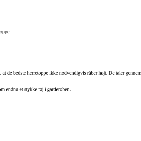
toppe
e, at de bedste herretoppe ikke nødvendigvis råber højt. De taler genne
som endnu et stykke tøj i garderoben.