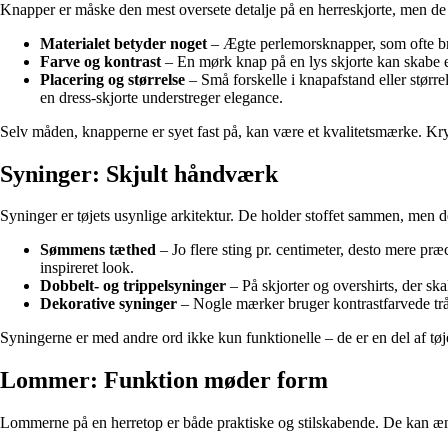
Knapper er måske den mest oversete detalje på en herreskjorte, men de e
Materialet betyder noget
– Ægte perlemorsknapper, som ofte brug
Farve og kontrast
– En mørk knap på en lys skjorte kan skabe e
Placering og størrelse
– Små forskelle i knapafstand eller størr
en dress-skjorte understreger elegance.
Selv måden, knapperne er syet fast på, kan være et kvalitetsmærke. Kry
Syninger: Skjult håndværk
Syninger er tøjets usynlige arkitektur. De holder stoffet sammen, men 
Sømmens tæthed
– Jo flere sting pr. centimeter, desto mere pr
inspireret look.
Dobbelt- og trippelsyninger
– På skjorter og overshirts, der sk
Dekorative syninger
– Nogle mærker bruger kontrastfarvede trå
Syningerne er med andre ord ikke kun funktionelle – de er en del af tøj
Lommer: Funktion møder form
Lommerne på en herretop er både praktiske og stilskabende. De kan ændr