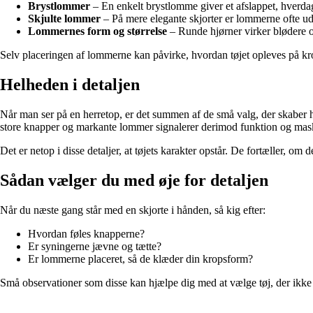
Brystlommer
– En enkelt brystlomme giver et afslappet, hverdags
Skjulte lommer
– På mere elegante skjorter er lommerne ofte udela
Lommernes form og størrelse
– Runde hjørner virker blødere o
Selv placeringen af lommerne kan påvirke, hvordan tøjet opleves på kr
Helheden i detaljen
Når man ser på en herretop, er det summen af de små valg, der skaber h
store knapper og markante lommer signalerer derimod funktion og mask
Det er netop i disse detaljer, at tøjets karakter opstår. De fortæller, om
Sådan vælger du med øje for detaljen
Når du næste gang står med en skjorte i hånden, så kig efter:
Hvordan føles knapperne?
Er syningerne jævne og tætte?
Er lommerne placeret, så de klæder din kropsform?
Små observationer som disse kan hjælpe dig med at vælge tøj, der ikke 