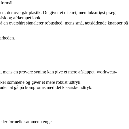
 formål.
d, der overgår plastik. De giver et diskret, men luksuriøst præg.
ssisk og afdæmpet look.
 på en overshirt signalerer robusthed, mens små, tætsiddende knapper på
barheden.
tryk, mens en grovere syning kan give et mere afslappet, workwear-
tærker sømmene og giver et mere robust udtryk.
 uden at gå på kompromis med det klassiske udtryk.
d eller formelle sammenhænge.