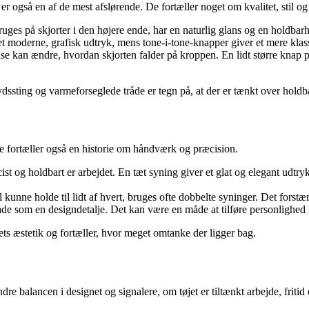
r også en af de mest afslørende. De fortæller noget om kvalitet, stil og
es på skjorter i den højere ende, har en naturlig glans og en holdbarhe
t moderne, grafisk udtryk, mens tone-i-tone-knapper giver et mere kla
else kan ændre, hvordan skjorten falder på kroppen. En lidt større knap
dssting og varmeforseglede tråde er tegn på, at der er tænkt over hold
de fortæller også en historie om håndværk og præcision.
æcist og holdbart er arbejdet. En tæt syning giver et glat og elegant ud
al kunne holde til lidt af hvert, bruges ofte dobbelte syninger. Det fors
de som en designdetalje. Det kan være en måde at tilføre personlighed
ets æstetik og fortæller, hvor meget omtanke der ligger bag.
e balancen i designet og signalere, om tøjet er tiltænkt arbejde, friti