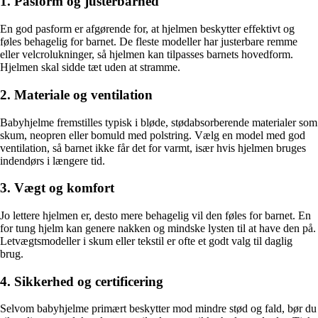
1. Pasform og justerbarhed
En god pasform er afgørende for, at hjelmen beskytter effektivt og
føles behagelig for barnet. De fleste modeller har justerbare remme
eller velcrolukninger, så hjelmen kan tilpasses barnets hovedform.
Hjelmen skal sidde tæt uden at stramme.
2. Materiale og ventilation
Babyhjelme fremstilles typisk i bløde, stødabsorberende materialer som
skum, neopren eller bomuld med polstring. Vælg en model med god
ventilation, så barnet ikke får det for varmt, især hvis hjelmen bruges
indendørs i længere tid.
3. Vægt og komfort
Jo lettere hjelmen er, desto mere behagelig vil den føles for barnet. En
for tung hjelm kan genere nakken og mindske lysten til at have den på.
Letvægtsmodeller i skum eller tekstil er ofte et godt valg til daglig
brug.
4. Sikkerhed og certificering
Selvom babyhjelme primært beskytter mod mindre stød og fald, bør du