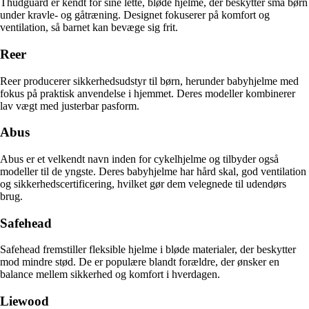
Thudguard er kendt for sine lette, bløde hjelme, der beskytter små børn
under kravle- og gåtræning. Designet fokuserer på komfort og
ventilation, så barnet kan bevæge sig frit.
Reer
Reer producerer sikkerhedsudstyr til børn, herunder babyhjelme med
fokus på praktisk anvendelse i hjemmet. Deres modeller kombinerer
lav vægt med justerbar pasform.
Abus
Abus er et velkendt navn inden for cykelhjelme og tilbyder også
modeller til de yngste. Deres babyhjelme har hård skal, god ventilation
og sikkerhedscertificering, hvilket gør dem velegnede til udendørs
brug.
Safehead
Safehead fremstiller fleksible hjelme i bløde materialer, der beskytter
mod mindre stød. De er populære blandt forældre, der ønsker en
balance mellem sikkerhed og komfort i hverdagen.
Liewood